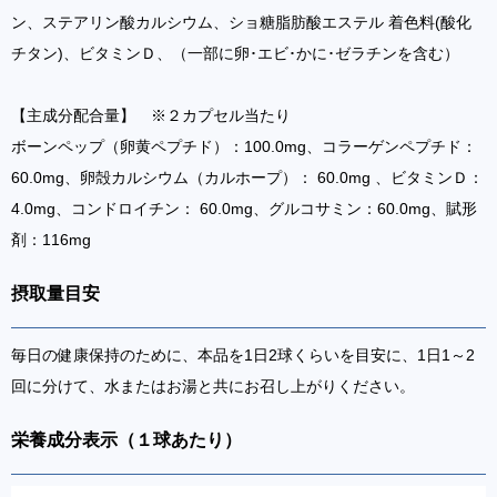
ン、ステアリン酸カルシウム、ショ糖脂肪酸エステル 着色料(酸化
チタン)、ビタミンＤ、（一部に卵･エビ･かに･ゼラチンを含む）
【主成分配合量】 ※２カプセル当たり
ボーンペップ（卵黄ペプチド）：100.0mg、コラーゲンペプチド：
60.0mg、卵殻カルシウム（カルホープ）： 60.0mg 、ビタミンＤ：
4.0mg、コンドロイチン： 60.0mg、グルコサミン：60.0mg、賦形
剤：116mg
摂取量目安
毎日の健康保持のために、本品を1日2球くらいを目安に、1日1～2
回に分けて、水またはお湯と共にお召し上がりください。
栄養成分表示（１球あたり）