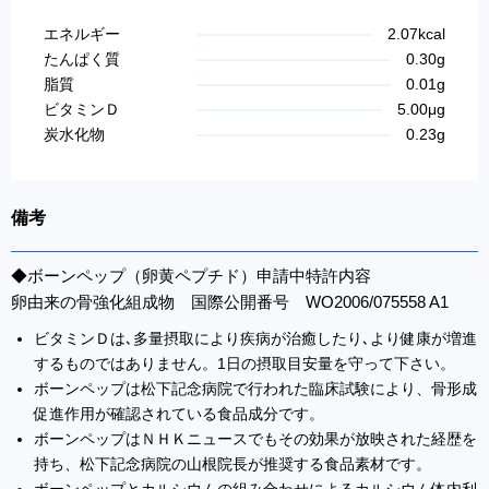
エネルギー
2.07kcal
たんぱく質
0.30g
脂質
0.01g
ビタミンＤ
5.00μg
炭水化物
0.23g
備考
◆ボーンペップ（卵黄ペプチド）申請中特許内容
卵由来の骨強化組成物 国際公開番号 WO2006/075558 A1
ビタミンＤは､多量摂取により疾病が治癒したり､より健康が増進
するものではありません。1日の摂取目安量を守って下さい。
ボーンペップは松下記念病院で行われた臨床試験により、骨形成
促進作用が確認されている食品成分です。
ボーンペップはＮＨＫニュースでもその効果が放映された経歴を
持ち、松下記念病院の山根院長が推奨する食品素材です。